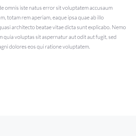
nde omnis iste natus error sit voluptatem accusaum
, totam rem aperiam, eaque ipsa quae ab illo
 quasi architecto beatae vitae dicta sunt explicabo. Nemo
quia voluptas sit aspernatur aut odit aut fugit, sed
ni dolores eos qui ratione voluptatem.