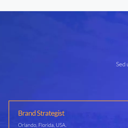
Sed 
Brand Strategist
Orlando, Florida, USA.