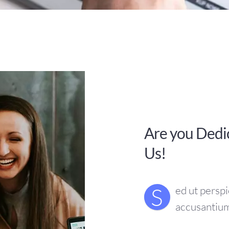
Are you Dedi
Us!
S
ed ut perspi
accusantiu