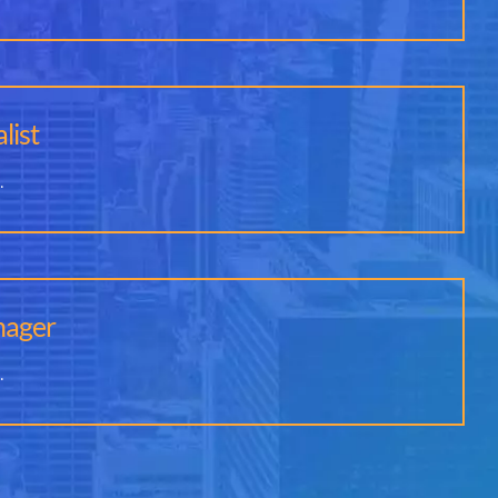
list
.
ager
.