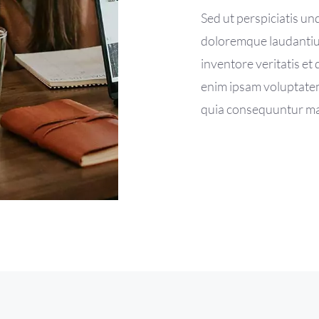
Sed ut perspiciatis u
doloremque laudantium
inventore veritatis et
enim ipsam voluptatem 
quia consequuntur mag