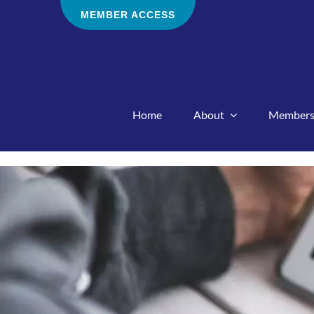
Skip
MEMBER ACCESS
to
content
Home
About
Members