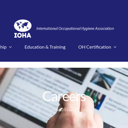
hip
Education & Training
OH Certification
Careers
Home
Careers