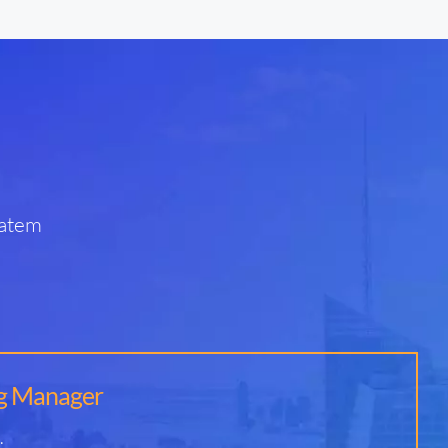
tatem
ng Manager
.